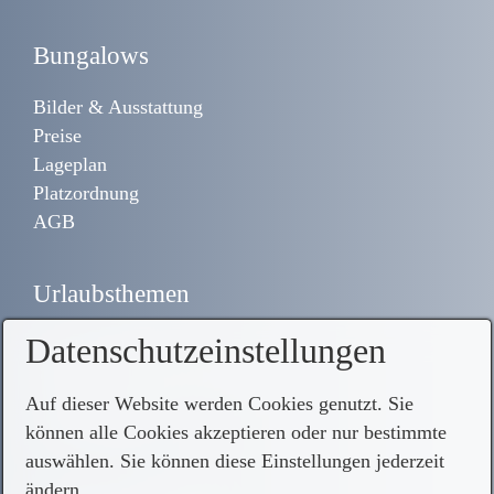
Bungalows
Bilder & Ausstattung
Preise
Lageplan
Platzordnung
AGB
Urlaubsthemen
Datenschutzeinstellungen
Familienurlaub
Radwandern, Wellness & Sport
Urlaub mit Hund
Auf dieser Website werden Cookies genutzt. Sie
Ausflugsziele
können alle Cookies akzeptieren oder nur bestimmte
auswählen. Sie können diese Einstellungen jederzeit
ändern.