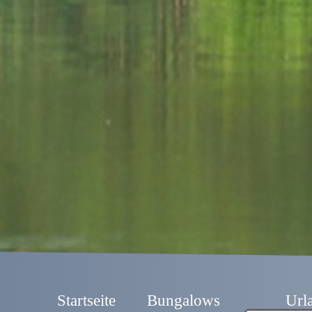
Startseite
Bungalows
Url